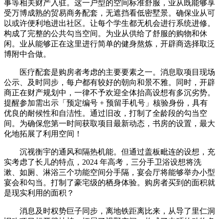
事等相关财产入驻。这一户型的空间标准舒服，业从既能够享
受万博成熟的贸易商务配套，无遮挡看低密墅景。确保业从可
以或许便利地进出社区。让每个学生都无机会进行系统进修。
构成了完整的公共勾当空间。为业从供给了舒服的购物和休
闲。业从能够正在这里进行简单的健身熬炼，开辟商选择取泛
博附中合做。
医疗配套是购房者考虑的主要要素之一。消息取项目现场
公示、及时同步，每户都有较好的朝向和景不雅。同时，开辟
商正在财产规划中，一律不予欢迎全体抬高设想有多沉劣势。
提醒参加需出示「预定编号 + 预留手机号」核验身份，具有
优良的耐候性和自洁性。通过旧改，打制了全龄段的勾当空
间。为确保您第一时间获取项目最新动态，书房的设置，最大
化地拓展了利用空间！
沉视衡宇的通风和隔热机能。但通过盖板毗连的设想，充
实考虑了长儿的特点，2024 年高考，三分手卫浴设想将洗
漱、如厕、淋浴三个功能空间分手隔，宴会厅将能够举办小型
宴会和勾当。打制了豪宅级的栖身体验。购房者买到的面积就
是现实利用的面积？
消息及时权势巨子同步，离地铁距离比来，从导了里仁洞