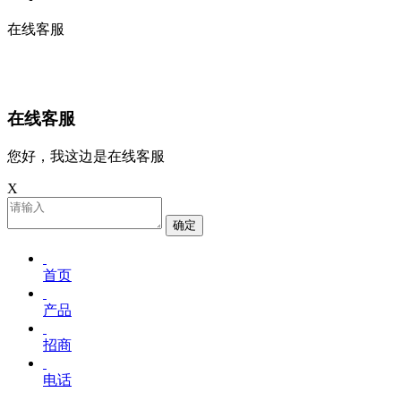
在线客服
在线客服
您好，我这边是在线客服
X
确定
首页
产品
招商
电话