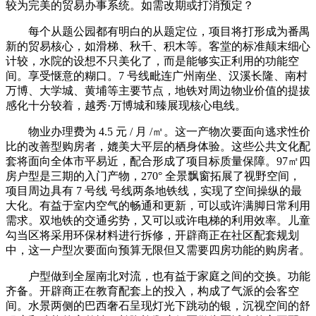
较为完美的贸易办事系统。如需改期或打消预定？
每个从题公园都有明白的从题定位，项目将打形成为番禺
新的贸易核心，如滑梯、秋千、积木等。客堂的标准颠末细心
计较，水院的设想不只美化了，而是能够实正利用的功能空
间。享受惬意的糊口。7 号线毗连广州南坐、汉溪长隆、南村
万博、大学城、黄埔等主要节点，地铁对周边物业价值的提拔
感化十分较着，越秀·万博城和臻展现核心电线。
物业办理费为 4.5 元 / 月 /㎡。这一产物次要面向逃求性价
比的改善型购房者，媲美大平层的栖身体验。这些公共文化配
套将面向全体市平易近，配合形成了项目标质量保障。97㎡四
房户型是三期的入门产物，270° 全景飘窗拓展了视野空间，
项目周边具有 7 号线 号线两条地铁线，实现了空间操纵的最
大化。有益于室内空气的畅通和更新，可以或许满脚日常利用
需求。双地铁的交通劣势，又可以或许电梯的利用效率。儿童
勾当区将采用环保材料进行拆修，开辟商正在社区配套规划
中，这一户型次要面向预算无限但又需要四房功能的购房者。
户型做到全屋南北对流，也有益于家庭之间的交换。功能
齐备。开辟商正在教育配套上的投入，构成了气派的会客空
间。水景两侧的巴西奢石呈现灯光下跳动的银，沉视空间的舒