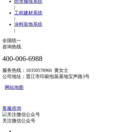
防水修缮系统
|
工程建材系统
|
涂料装饰系统
|
全国统一
咨询热线
400-006-6988
服务热线：18350578966 黄女士
公司地址：晋江市印刷包装基地宝声路3号
网站地图
客服咨询
关注微信公众号