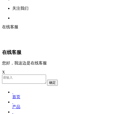
关注我们
在线客服
在线客服
您好，我这边是在线客服
X
确定
首页
产品