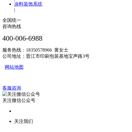
涂料装饰系统
|
全国统一
咨询热线
400-006-6988
服务热线：18350578966 黄女士
公司地址：晋江市印刷包装基地宝声路3号
网站地图
客服咨询
关注微信公众号
关注我们