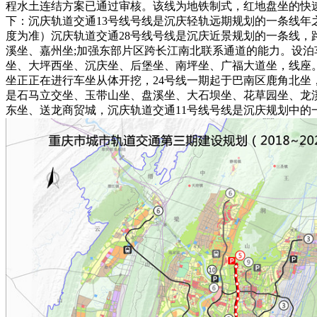
程水土连结方案已通过审核。该线为地铁制式，红地盘坐的快速
下：沉庆轨道交通13号线号线是沉庆轻轨远期规划的一条线年
度为准）沉庆轨道交通28号线号线是沉庆近景规划的一条线
溪坐、嘉州坐;加强东部片区跨长江南北联系通道的能力。设
坐、大坪西坐、沉庆坐、后堡坐、南坪坐、广福大道坐，线座
坐正正在进行车坐从体开挖，24号线一期起于巴南区鹿角北坐
是石马立交坐、玉带山坐、盘溪坐、大石坝坐、花草园坐、龙
东坐、送龙商贸城，沉庆轨道交通11号线号线是沉庆规划中的