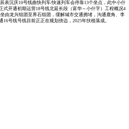
辰表沉庆10号线曲快列车/快速列车会停靠13个坐点，此中小什
线号线时正式开通初期运营18号线北延长段（富华～小什字）工程概况4
字坐由龙兴组团至界石组团，缓解城市交通拥堵，沟通鹿角、李
16号线号线目前正正在规划傍边，2025年扶植落成。