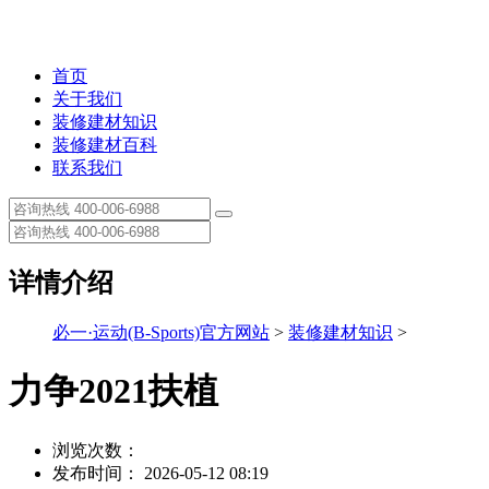
首页
关于我们
装修建材知识
装修建材百科
联系我们
详情介绍
必一·运动(B-Sports)官方网站
>
装修建材知识
>
力争2021扶植
浏览次数：
发布时间： 2026-05-12 08:19