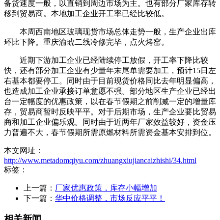
备货速度一般，以直销到周边市场为主。也有部分厂家库存转
移到贸易商。本地加工企业开工率已经比较低。
本周西南地区玻璃现货市场总体走势一般，生产企业出库
环比下降。重庆渝琥二线冷修完毕，点火烤窑。
近期下游加工企业已经陆续停工放假，开工率下降比较
快，还有部分加工企业有少量年末尾单需要加工，预计15日左
右基本都要停工。同时由于目前现货价格同比去年明显偏高，
也造成加工企业承接订单意愿不强。部分地区生产企业已经出
台一定幅度的优惠政策，以在春节假期之前削减一定的增量库
存，贸易商暂时反映平平。对于后期市场，生产企业要比贸易
商和加工企业偏乐观。同时由于近两年厂家效益较好，资金压
力普遍不大，春节假期所需原燃材料所需资金基本安排到位。
本文网址：
http://www.metadomqiyu.com/zhuangxiujiancaizhishi/34.html
标签：
上一篇：
厂家优惠政策，库存小幅增加
下一篇：
华中价格调整，市场反应平平！
相关新闻