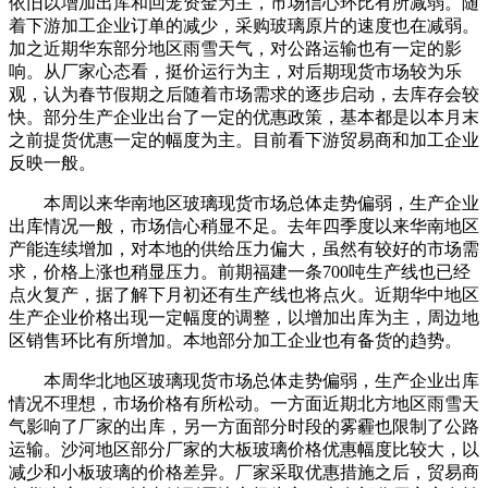
依旧以增加出库和回笼资金为主，市场信心环比有所减弱。随
着下游加工企业订单的减少，采购玻璃原片的速度也在减弱。
加之近期华东部分地区雨雪天气，对公路运输也有一定的影
响。从厂家心态看，挺价运行为主，对后期现货市场较为乐
观，认为春节假期之后随着市场需求的逐步启动，去库存会较
快。部分生产企业出台了一定的优惠政策，基本都是以本月末
之前提货优惠一定的幅度为主。目前看下游贸易商和加工企业
反映一般。
本周以来华南地区玻璃现货市场总体走势偏弱，生产企业
出库情况一般，市场信心稍显不足。去年四季度以来华南地区
产能连续增加，对本地的供给压力偏大，虽然有较好的市场需
求，价格上涨也稍显压力。前期福建一条700吨生产线也已经
点火复产，据了解下月初还有生产线也将点火。近期华中地区
生产企业价格出现一定幅度的调整，以增加出库为主，周边地
区销售环比有所增加。本地部分加工企业也有备货的趋势。
本周华北地区玻璃现货市场总体走势偏弱，生产企业出库
情况不理想，市场价格有所松动。一方面近期北方地区雨雪天
气影响了厂家的出库，另一方面部分时段的雾霾也限制了公路
运输。沙河地区部分厂家的大板玻璃价格优惠幅度比较大，以
减少和小板玻璃的价格差异。厂家采取优惠措施之后，贸易商