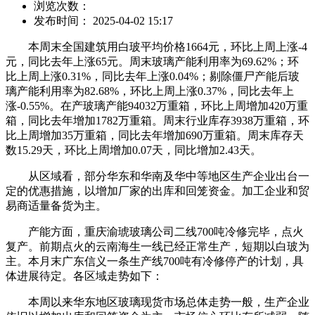
浏览次数：
发布时间： 2025-04-02 15:17
本周末全国建筑用白玻平均价格1664元，环比上周上涨-4
元，同比去年上涨65元。周末玻璃产能利用率为69.62%；环
比上周上涨0.31%，同比去年上涨0.04%；剔除僵尸产能后玻
璃产能利用率为82.68%，环比上周上涨0.37%，同比去年上
涨-0.55%。在产玻璃产能94032万重箱，环比上周增加420万重
箱，同比去年增加1782万重箱。周末行业库存3938万重箱，环
比上周增加35万重箱，同比去年增加690万重箱。周末库存天
数15.29天，环比上周增加0.07天，同比增加2.43天。
从区域看，部分华东和华南及华中等地区生产企业出台一
定的优惠措施，以增加厂家的出库和回笼资金。加工企业和贸
易商适量备货为主。
产能方面，重庆渝琥玻璃公司二线700吨冷修完毕，点火
复产。前期点火的云南海生一线已经正常生产，短期以白玻为
主。本月末广东信义一条生产线700吨有冷修停产的计划，具
体进展待定。各区域走势如下：
本周以来华东地区玻璃现货市场总体走势一般，生产企业