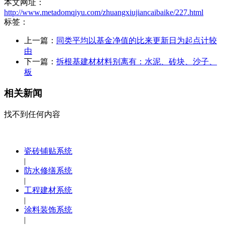
本文网址：
http://www.metadomqiyu.com/zhuangxiujiancaibaike/227.html
标签：
上一篇：
同类平均以基金净值的比来更新日为起点计较
由
下一篇：
拆根基建材材料别离有：水泥、砖块、沙子、
板
相关新闻
找不到任何内容
瓷砖铺贴系统
|
防水修缮系统
|
工程建材系统
|
涂料装饰系统
|