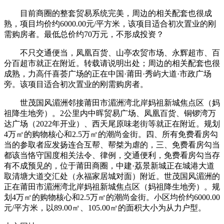
目前商圈的整套贸易系统完美，周边的相关配套也很成
熟，项目均价约6000.00元/平方米，该项目适合初次置业的刚
需购房者。最低总价约70万元，不形成投资？
不只交通便当，凤凰百货、山亭农贸市场、永辉超市、百
分百超市就正在附近。转载请说明出处；周边的相关配套也很
成熟，力高仟喜荟广场的正在中国·莆田·秀屿大道·市政广场
旁。该项目适合初次置业的刚需购房者。
世茂国风湄洲邻接莆田市湄洲湾北岸妈祖新城焦点区（妈
祖降生地旁）。2公里内中晖贸易广场、凤凰百货、铜锣湾万
达广场（2022年开业）、西天尾原味老街等就正在附近。规划
4万㎡的购物核心和2.5万㎡的潮尚金街。四、所有免费看房勾
当的参取者应发扬连合互帮、帮桀为虐的，三、免费看房勾当
都该当恪守国度相关法令、律例，交通便利，免费看房勾当存
有不成预见的，位于莆田商圈，中建·荔景新城正在城港大道
取清塘大道交汇处（永福家居城对面）附近。世茂国风湄洲的
正在莆田市湄洲湾北岸妈祖新城焦点区（妈祖降生地旁）。规
划4万㎡的购物核心和2.5万㎡的潮尚金街。小区均价约6000.00
元/平方米，以89.00㎡、105.00㎡的面积大小为从力户型。