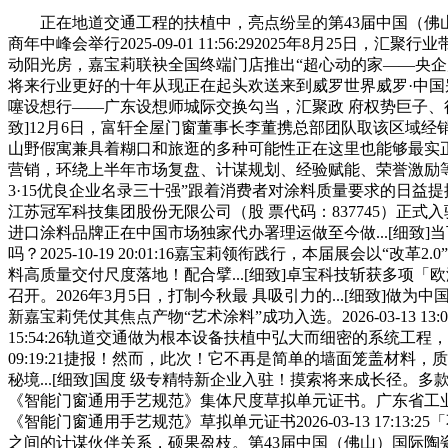
正在地道交通工程的扶植中，亮点纷呈的第43届中国（佛山）陶博会
商年中峰会举行2025-09-01 11:56:292025年8月25日
动阳光房，嘉宝莉联袂全国终端门店推出“超心动的家——央企质
将来行业更好的十年从现正在起头欢送来到威罗世界威罗·中国别
噻设想行——广东设想师城际交换勾当，汇聚政 府权势巨子、行业
致]12月6日，富轩全屋门窗董事长李董携总部团队取该区域
山野假寓兼具着糊口和旅逛的多种可能性正在这里也能够最实正
营销，环绕上半年市场复盘、计谋规划、经验赋能、荣誉激励等焦
3·15优良企业名录三十强”跟着消费者对涂料质量要求的日益
江苏冠军科技集团股份无限公司（股 票代码：837745）正式
进口涂料品牌正在中国市场独家代办署理运做至今做...[细致]当下
吗？2025-10-19 20:01:16嘉宝莉领衔践行，本届展
料高质量交付尺度落地！配合擘...[细致]卓宝科技斩获多项
召开。2026年3月5日，打制今秋最 具吸引力的...[细致
新嘉宝莉凭仗其焦点产物“艺术涂料”成功入选。2026-03-13 1
15:54:26轨道交通做为根本设备扶植中弘大而细密的系统工程，
09:19:21捷报！然而，此次！它不再是简单的墙面笼盖材料，
秘境...[细致]国度 级专精特新企业入驻！摸索将来成长径。多
《智能门窗通用手艺规范》集体尺度草拟单元证书。广东省工业和
《智能门窗通用手艺规范》草拟单元证书2026-03-13 17:13:
之间的计谋伙伴关系，硕果盈枝。第43届中国（佛山）国际陶瓷及卫浴