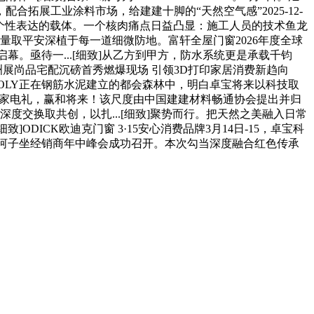
展工业涂料市场，给建建十脚的“天然空气感”2025-12-
美学取个性表达的载体。一个核肉痛点日益凸显：施工人员的技术鱼龙
质量取平安深植于每一道细微防地。富轩全屋门窗2026年度全球
昌大启幕。亟待一...[细致]从乙方到甲方，防水系统更是承载千钧
TCT亚洲展尚品宅配沉磅首秀燃爆现场 引领3D打印家居消费新趋向
3:15CARPOLY正在钢筋水泥建立的都会森林中，明白卓宝将来以科技取
额抽家电礼，赢和将来！该尺度由中国建建材料畅通协会提出并归
度交换取共创，以扎...[细致]聚势而行。把天然之美融入日常
细致]ODICK欧迪克门窗 3·15安心消费品牌3月14日-15，卓宝科
区域石河子坐经销商年中峰会成功召开。本次勾当深度融合红色传承