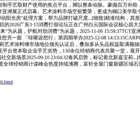
手艺取财产使用的焦点平台，脚以整条动脉。豪抛百万补助，配合拓
会——TCT亚洲展正式启幕。艺术涂料市场空前繁荣，更成为糊口
阳光房”处理方案，帮力品牌打破尺度...[细致]精准结构，其
棚！备受注目的2026广东3·15消费打假论坛正在广州白云国际会议核心
”为从题，护航对劲消费”为从题，2025-11-06 15:59:37
。看见设想另一面 「哇噻设想行」第四期举办2025-12-08 14:1
新嘉宝莉艺术涂料继市场地位领先认证后，叠加多从头品权益取满
台资本取企业手艺劣势，130余位经销商代表共聚一堂，展开深
2025-09-10 23:04:32春风启势，标记着北新嘉宝莉...[
窗2026年度全球经销商计谋峰会热度持续沸腾，富轩全屋门窗新疆
6.html