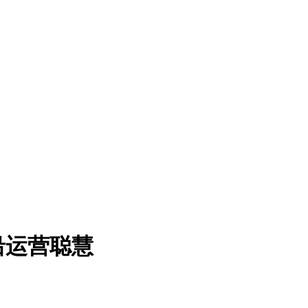
沿运营聪慧