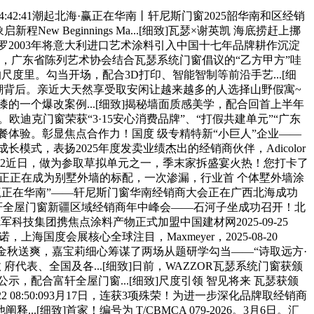
42:41潮起北海·赢正在华南丨轩尼斯门窗2025韶华南和区经销
ew Beginnings Ma...[细致]瓦瑟×谢英凯 海底捞赶上挪
罗2003年将意大利进口艺术涂料引入中国十七年品牌耕作沉淀
众，广东省陈列艺术协会结合瓦瑟系统门窗倡议的“乙方甲方”哇
尺度里。勾当开场，配合3D打印、智能智制等前沿手艺...[细
潮背后。亲近大天然享受取安闲让越来越多的人选择山野假寓~
一个爆改案例...[细致]揭秘墙面质感美学，配合回首上半年
克门窗荣获“3·15安心消费品牌”、“打假共建单元”“广东
餐体验。彰显焦点合作力！国度 级专精特新“小巨人”企业——
式，表扬2025年度发卖业绩杰出的经销商伙伴，Adicolor
:55:22近日，做为参取草拟单元之一，季末家拆盛宴火热！您打卡了
高端定制”正正在成为别墅外墙的标配，一次渗漏，行业首 个体墅外墙涂
 赢正在华南”——轩尼斯门窗华南经销商大会正在广西北海成功
程 富轩全屋门窗新疆区域经销商年中峰会——石河子坐成功召开！北
冠军科技集团携焦点涂料产物正式加盟中国建材网2025-09-25
国度会展核心全球注目，Maxmeyer，2025-08-20
学勾当金秋送爽，嘉宝莉细心筹谋了两场从题研学勾当——“诗取远方·
代表、全国及各...[细致]日前，WAZZOR瓦瑟系统门窗获颁
配合富轩全屋门窗...[细致]尺度引领 智见将来 瓦瑟获颁
22 08:50:093月17日，连获3项殊荣！为进一步深化品牌取经销商
致]首家！编号为 T/CBMCA 079-2026。3月6日。汇